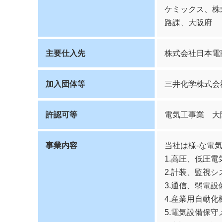
ケミックス、株
路課、大阪府
主要仕入先
株式会社日本電
加入団体等
三井化学株式会
許認可等
電気工事業 大阪
事業内容
当社は様-な電
1.高圧、低圧
2.計装、監視
3.通信、弱電設
4.産業用自動
5.電気設備保