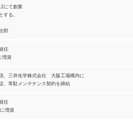
12にて創業
とする。
次郎
就任
に増資
現、三井化学株式会社 大阪工場構内に
設、常駐メンテナンス契約を締結
就任
円に増資