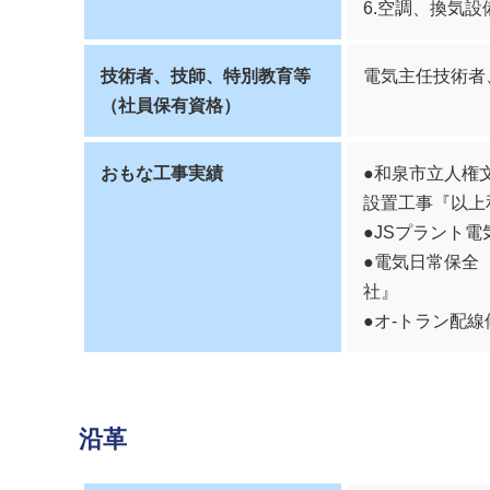
6.空調、換気設
技術者、技師、特別教育等
電気主任技術者
（社員保有資格）
おもな工事実績
●和泉市立人権
設置工事『以上
●JSプラント
●電気日常保全
社』
●オ-トラン配
沿革