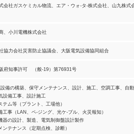
式会社ガスケミカル物流、エア・ウォ-タ-株式会社、山九株式
商、小川電機株式会社
社協力会社災害防止協議会、大阪電気設備協同組合
府知事許可 （般-19）第76931号
気設備の構築、保守メンテナンス、設計、施工、空調工事、自
電気設備工事、設計施工
システム等（プラント、工場他）
備工事（LAN、ペ-ジング、光ケ-ブル、火災報知）
化機器の設計、製造、電気制御盤設計製作
守メンテナンス（定期点検、診断）