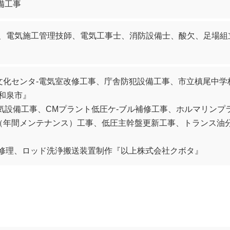
備工事
、電気施工管理技師、電気工事士、消防設備士、酸欠、足場組
文化センタ-電気室改修工事、庁舎防犯設備工事、市立槙尾中
和泉市』
電気設備工事、CMプラント低圧ケ-ブル補修工事、ホルマリン
（年間メンテナンス）工事、低圧主幹盤更新工事、トランス油
線修理、ロッド洗浄搬送装置制作『以上株式会社クボタ』